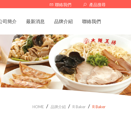
聯絡我們
產品搜尋
公司簡介
最新消息
品牌介紹
聯絡我們
關於一特安
暫停營業
大阪王將
門市據點
調價公告
京都柚子豚骨拉麵研究中心
限定優惠
太陽蕃茄拉麵
新品上架
SAPPORO BONE
北海道 熊醬溫泉火鍋
R Baker
HOME
品牌介紹
R Baker
R Baker
SAPPORO餃子製造所