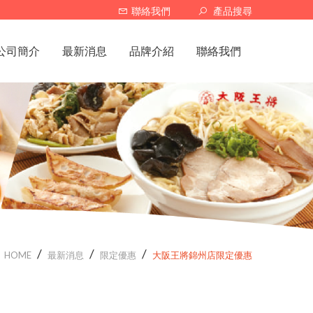
聯絡我們
產品搜尋
公司簡介
最新消息
品牌介紹
聯絡我們
關於一特安
暫停營業
大阪王將
門市據點
調價公告
京都柚子豚骨拉麵研究中心
限定優惠
太陽蕃茄拉麵
新品上架
SAPPORO BONE
北海道 熊醬溫泉火鍋
R Baker
HOME
最新消息
限定優惠
大阪王將錦州店限定優惠
SAPPORO餃子製造所