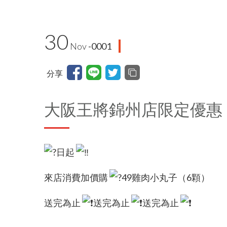
30
Nov
-0001
分享
大阪王將錦州店限定優惠
日起
來店消費加價購
49雞肉小丸子（6顆）
送完為止
送完為止
送完為止